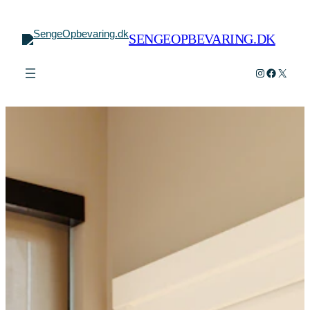
Spring
til
SENGEOPBEVARING.DK
indhold
Instagram
Faceboo
X